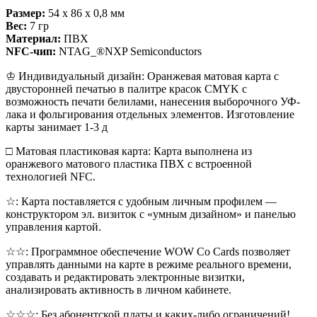
Размер:
54 x 86 x 0,8 мм
Вес:
7 гр
Материал:
ПВХ
NFC-чип:
NTAG_®NXP Semiconductors
♔ Индивидуальный дизайн: Оранжевая матовая карта с
двусторонней печатью в палитре красок CMYK с
возможность печати белилами, нанесения выборочного УФ-
лака и фольгирования отдельных элементов. Изготовление
карты занимает 1-3 д
□ Матовая пластиковая карта: Карта выполнена из
оранжевого матового пластика ПВХ с встроенной
технологией NFC.
☆: Карта поставляется с удобным личным профилем —
конструктором эл. визиток с «умным дизайном» и панелью
управления картой.
☆☆: Программное обеспечение WOW Co Cards позволяет
управлять данными на карте в режиме реального времени,
создавать и редактировать электронные визитки,
анализировать активность в личном кабинете.
☆☆☆: Без абонентской платы и каких-либо ограничений!